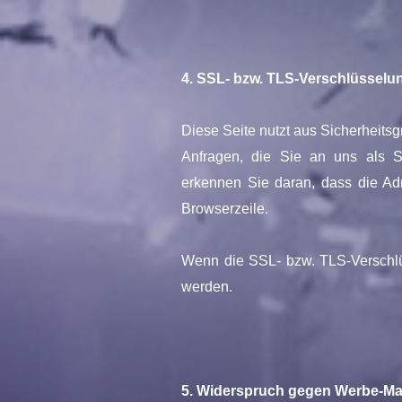
4. SSL- bzw. TLS-Verschlüsselu
Diese Seite nutzt aus Sicherheits
Anfragen, die Sie an uns als S
erkennen Sie daran, dass die Adr
Browserzeile.
Wenn die SSL- bzw. TLS-Verschlüss
werden.
5. Widerspruch gegen Werbe-Ma