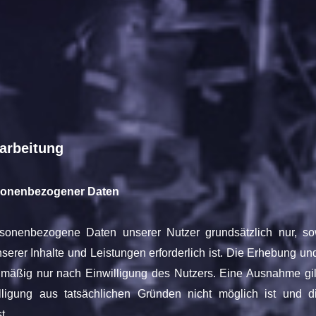
arbeitung
rsonenbezogener Daten
nenbezogene Daten unserer Nutzer grundsätzlich nur, sowe
nserer Inhalte und Leistungen erforderlich ist. Die Erhebung
elmäßig nur nach Einwilligung des Nutzers. Eine Ausnahme gilt
lligung aus tatsächlichen Gründen nicht möglich ist und 
t.