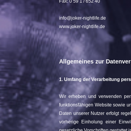
Fax: 0 59 1 / 652 40
info@joker-nightlife.de
www.joker-nightlife.de
Allgemeines zur Datenver
1. Umfang der Verarbeitung pe
Wir erheben und verwenden perso
funktionsfähigen Website sowie u
Daten unserer Nutzer erfolgt reg
vorherige Einholung einer Einwi
gesetzliche Vorschriften gestattet is