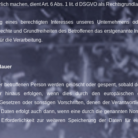
ich machen, dient Art. 6 Abs. 1 lit. d DSGVO als Rechtsgrundl
g eines berechtigten Interesses unseres Unternehmens ode
chte und Grundfreiheiten des Betroffenen das erstgenannte Inte
ür die Verarbeitung.
dauer
betroffenen Person werden gelöscht oder gesperrt, sobald de
r hinaus erfolgen, wenn dies durch den europäischen o
Gesetzen oder sonstigen Vorschriften, denen der Verantwortli
Daten erfolgt auch dann, wenn eine durch die genannten Nor
 Erforderlichkeit zur weiteren Speicherung der Daten für e