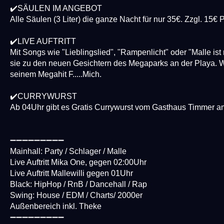
✔️SÄULEN IM ANGEBOT
Alle Säulen (3 Liter) die ganze Nacht für nur 35€. Zzgl. 15€ 
✔️LIVE AUFTRITT
Mit Songs wie "Lieblingslied", "Rampenlicht" oder "Malle is
sie zu den neuen Gesichtern des Megaparks an der Playa. Wi
seinem Megahit F.....Mich.
✔️CURRYWURST
Ab 04Uhr gibt es Gratis Currywurst vom Gasthaus Timmer 
➖➖➖➖➖➖➖➖➖
Mainhall: Party / Schlager / Malle
Live Auftritt Mika One, gegen 02:00Uhr
Live Auftritt Mallewilli gegen 01Uhr
Black: HipHop / RnB / Dancehall / Rap
Swing: House / EDM / Charts/ 2000er
Außenbereich inkl. Theke
➖➖➖➖➖➖➖➖➖