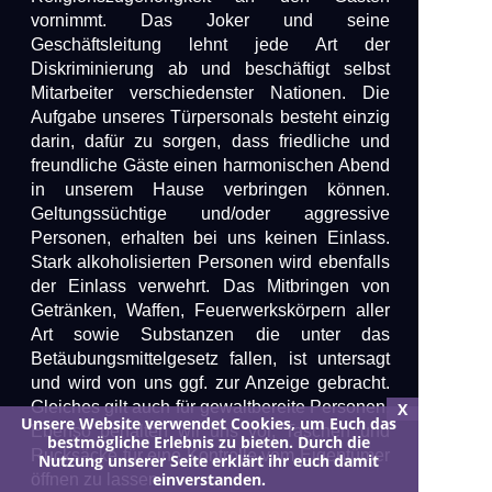
vornimmt. Das Joker und seine
Geschäftsleitung lehnt jede Art der
Diskriminierung ab und beschäftigt selbst
Mitarbeiter verschiedenster Nationen. Die
Aufgabe unseres Türpersonals besteht einzig
darin, dafür zu sorgen, dass friedliche und
freundliche Gäste einen harmonischen Abend
in unserem Hause verbringen können.
Geltungssüchtige und/oder aggressive
Personen, erhalten bei uns keinen Einlass.
Stark alkoholisierten Personen wird ebenfalls
der Einlass verwehrt. Das Mitbringen von
Getränken, Waffen, Feuerwerkskörpern aller
Art sowie Substanzen die unter das
Betäubungsmittelgesetz fallen, ist untersagt
und wird von uns ggf. zur Anzeige gebracht.
Gleiches gilt auch für gewaltbereite Personen.
X
Unsere Website verwendet Cookies, um Euch das
Ebenso behalten wir uns vor, Taschen und
bestmögliche Erlebnis zu bieten. Durch die
Rucksäcke für eine Kontrolle vom Eigentümer
Nutzung unserer Seite erklärt ihr euch damit
einverstanden.
öffnen zu lassen.